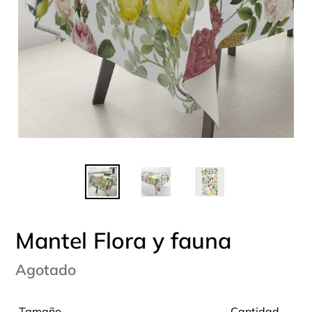
Mantel Flora y fauna
Precio
Agotado
habitual
Tamaño
Cantidad