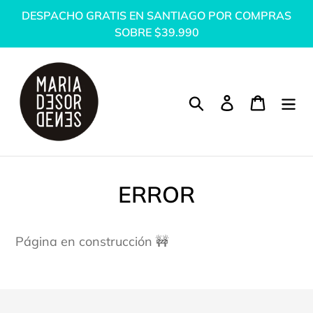
Ir
DESPACHO GRATIS EN SANTIAGO POR COMPRAS
directamente
SOBRE $39.990
al
contenido
Buscar
Ingresar
Carrito
ERROR
Página en construcción 🚧