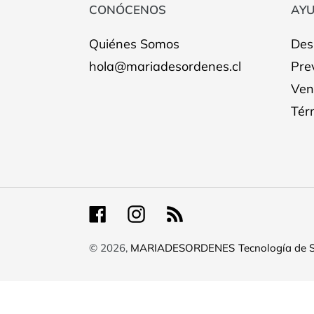
CONÓCENOS
AY
Quiénes Somos
Des
hola@mariadesordenes.cl
Pre
Ven
Tér
Facebook
Instagram
RSS
© 2026,
MARIADESORDENES
Tecnología de 
Utiliza
las